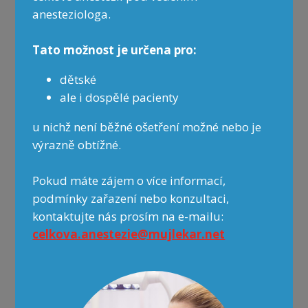
CZUB zdravotní s.r.o.
anesteziologa.
Svatopluka Čecha 1283
688 01 Uherský Brod
Tato možnost je určena pro:
dětské
IČO 05110122
ale i dospělé pacienty
u nichž není běžné ošetření možné nebo je
výrazně obtížné.
Pokud máte zájem o více informací,
podmínky zařazení nebo konzultaci,
kontaktujte nás prosím na e-mailu:
celkova.anestezie@mujlekar.net