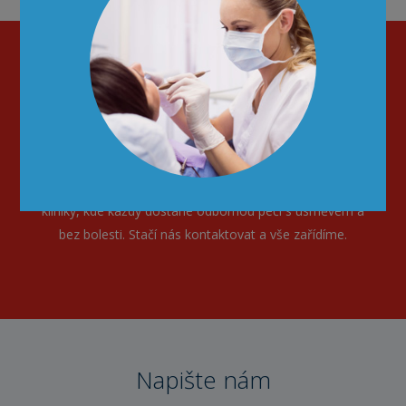
Noví pacienti
Věnujte péči svému zdraví. Staňte se pacientem naší
kliniky, kde každý dostane odbornou péči s úsměvem a
bez bolesti. Stačí nás kontaktovat a vše zařídíme.
Napište nám