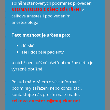
splnění stanovených podmínek provedení
STOMATOLOGICKÉHO OŠETŘENÍ
v
Přihláška do výběrového řízení na místo rezidenta
celkové anestezii pod vedením
Osobní dotazník
anesteziologa.
Lékařský posudek o zdravotní způsobilosti k výkonu
povolání, který nesmí být starší 3 měsíců
Tato možnost je určena pro:
Výpis z Rejstříku trestů nebo výpis obdobného rejstříku,
který nesmí být starší 3 měsíců
dětské
Neověřená kopie dokladu potvrzující získání odborné
ale i dospělé pacienty
způsobilosti
Neověřená kopie dokladu o získání specializované
u nichž není běžné ošetření možné nebo je
způsobilosti nebo zvláštní odborné způsobilosti, pokud ji
výrazně obtížné.
uchazeč získal
Potvrzení o zařazení do oboru VPL (nebo doklad o zaslání
Pokud máte zájem o více informací,
žádosti na MZ ČR)
podmínky zařazení nebo konzultaci,
Přehled odborné praxe
kontaktujte nás prosím na e-mailu:
celkova.anestezie@mujlekar.net