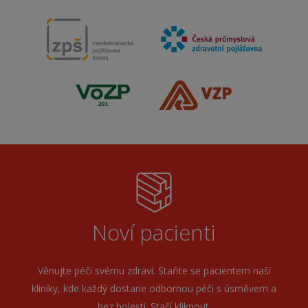
Noví pacienti
Věnujte péči svému zdraví. Staňte se pacientem naší
kliniky, kde každý dostane odbornou péči s úsměvem a
bez bolesti. Stačí kliknout.