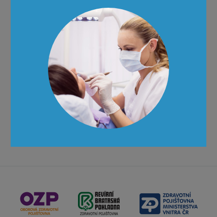
Uchazeč je zařazen do výběrového řízení na základě podané
přihlášky, pokud splní podmínky uvedené ve vyhlášení
výběrového řízení a ve
vyhlášce č. 186/2009 Sb.
Způsob hodnocení uchazečů:
Komise CZUB zdravotní s.r.o. posoudí splnění hodnotících
kritérií a stanoví pořadí uchazečů o rezidenční místo.