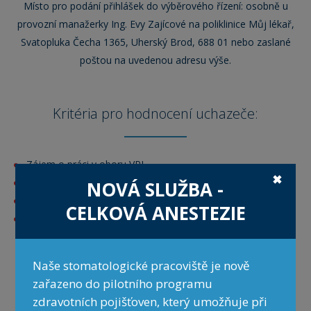
Místo pro podání přihlášek do výběrového řízení: osobně u
provozní manažerky Ing. Evy Zajícové na poliklinice Můj lékař,
Svatopluka Čecha 1365, Uherský Brod, 688 01 nebo zaslané
poštou na uvedenou adresu výše.
Kritéria pro hodnocení uchazeče:
Zájem o práci v oboru VPL
✖
Zájem o výkon povolání v daném regionu
NOVÁ SLUŽBA -
Předpoklady a znalosti důležité z hlediska VPL
CELKOVÁ ANESTEZIE
Komunikační schopnosti
Naše stomatologické pracoviště je nově
Seznam dokladů, které uchazeči
zařazeno do pilotního programu
přikládají k přihlášce:
zdravotních pojišťoven, který umožňuje při