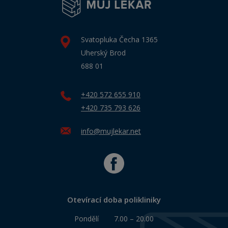
Svatopluka Čecha 1365
Uherský Brod
688 01
+420 572 655 910
+420 735 793 626
info@mujlekar.net
Otevírací doba polikliniky
Pondělí
7.00 – 20.00